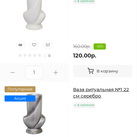
в наличии
160.00р.
-25%
120.00р.
0
В корзину
Ваза ритуальная №1 22
Популярный
см серебро
Акция
в наличии