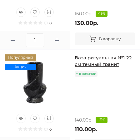
160.00р.
-19%
130.00р.
0
В корзину
Ваза ритуальная №1 22
Популярный
см темный гранит
Акция
в наличии
140.00р.
-21%
110.00р.
0