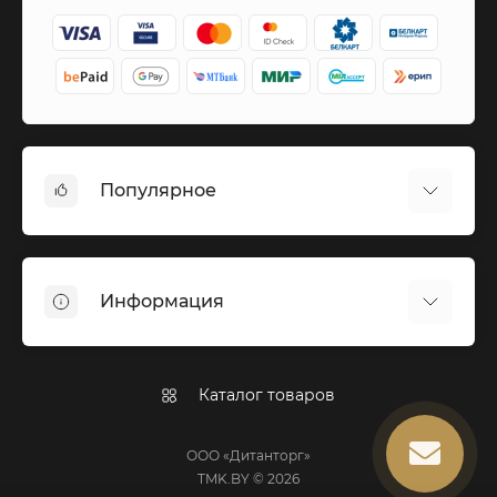
Популярное
Вазы бронза
Вазы из мрамора
Информация
Вазы серебро
Вазы из гранита
Вакансии
Вазы черные
Наши реквизиты
Каталог товаров
Вазы черные с золотом
Доставка и Оплата
Вазы черные с серебром
Политика конфиденциальности
ООО «Дитанторг»
Гранитные ограды
TMK.BY © 2026
Договор оферты