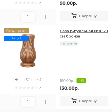
90.00р.
0
В корзину
Ваза ритуальная №10 29
Популярный
см бронза
Акция
в наличии
160.00р.
-19%
130.00р.
0
В корзину