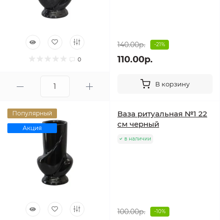
140.00р.
-21%
110.00р.
0
В корзину
Ваза ритуальная №1 22
Популярный
см черный
Акция
в наличии
100.00р.
-10%