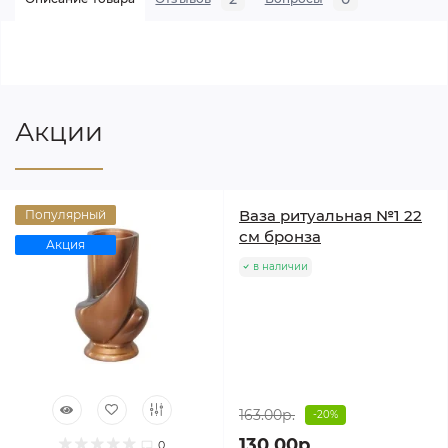
Акции
Ваза ритуальная №1 22
Популярный
см бронза
Акция
в наличии
163.00р.
-20%
130.00р.
0