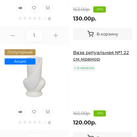
163.00р.
-20%
130.00р.
0
В корзину
Ваза ритуальная №1 22
Популярный
см мрамор
Акция
в наличии
160.00р.
-25%
120.00р.
0