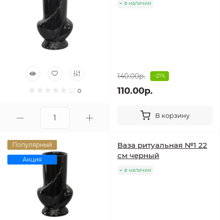
в наличии
140.00р.
-21%
110.00р.
0
В корзину
Ваза ритуальная №1 22
Популярный
см черный
Акция
в наличии