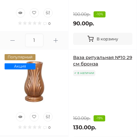
100.00р.
-10%
90.00р.
0
В корзину
Ваза ритуальная №10 29
Популярный
см бронза
Акция
в наличии
160.00р.
-19%
130.00р.
0