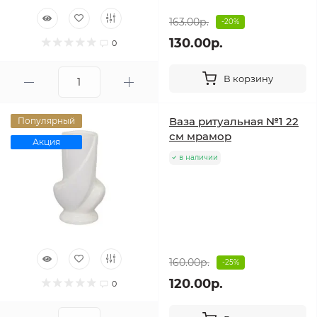
163.00р.
-20%
130.00р.
0
В корзину
Ваза ритуальная №1 22
Популярный
см мрамор
Акция
в наличии
160.00р.
-25%
120.00р.
0