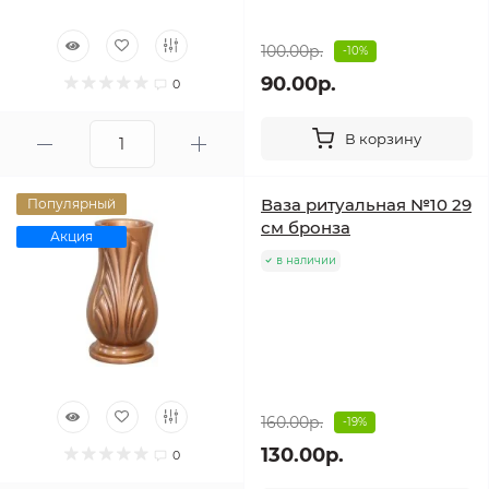
100.00р.
-10%
90.00р.
0
В корзину
Ваза ритуальная №10 29
Популярный
см бронза
Акция
в наличии
160.00р.
-19%
130.00р.
0