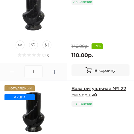
в наличии
140.00р.
-21%
110.00р.
0
В корзину
Ваза ритуальная №1 22
Популярный
см черный
Акция
в наличии