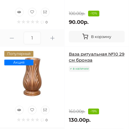
100.00р.
-10%
90.00р.
0
В корзину
Ваза ритуальная №10 29
Популярный
см бронза
Акция
в наличии
160.00р.
-19%
130.00р.
0