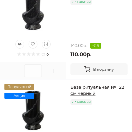
в наличии
140.00р.
-21%
110.00р.
0
В корзину
Ваза ритуальная №1 22
Популярный
см черный
Акция
в наличии