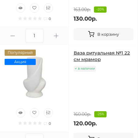
163.00р.
-20%
130.00р.
0
В корзину
Ваза ритуальная №1 22
Популярный
см мрамор
Акция
в наличии
160.00р.
-25%
120.00р.
0